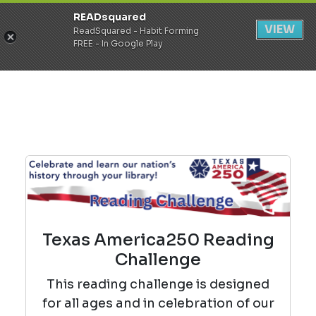
READsquared
Register
Login
VIEW
ReadSquared - Habit Forming
FREE - In Google Play
Texas America250 Reading
Challenge
This reading challenge is designed
for all ages and in celebration of our